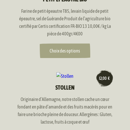
Farine de petit épeautre T85, levain liquide de petit
épeautre, sel de Guérande Produit de l’agriculture bio
certifié par Certis certification FR-BIO 13 10,00€ / kg La
pièce de 400gr/4€00
Choix des options
12,00
€
STOLLEN
Originaire d’Allemagne, notre stollen cache un cœur
fondant en pâte d’amande et des fruits macérés pour en
faire une brioche pleine de douceur. Allergènes : Gluten,
lactose, fruits à coque et œuf