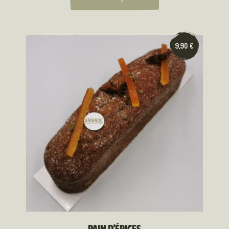
9,90
€