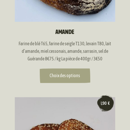
sur
la
page
du
produit
AMANDE
Farine de blé T65, farine de seigle T130, levain T80, lait
d’amande, miel cessonais, amande, sarrasin, sel de
Guérande 8€75 / kg La pièce de 400gr / 3€50
Choix des options
1,90
€