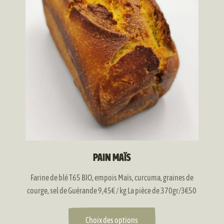
prix :
plusieurs
3,50 €
variations.
à
Les
6,15 €
options
peuvent
être
choisies
sur
la
page
du
produit
PAIN MAÏS
Farine de blé T65 BIO, empois Maïs, curcuma, graines de
courge, sel de Guérande 9,45€ / kg La pièce de 370gr/3€50
Choix des options