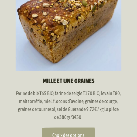
variations.
à
Les
7,00 €
options
peuvent
être
choisies
sur
la
page
du
produit
MILLE ET UNE GRAINES
Farine de blé T65 BIO, farine de seigle T170 BIO, levain T80,
malt torréfié, miel, flocons d’avoine, graines de courge,
graines de tournesol, sel de Guérande 9,72€ / kg La pièce
de 380gr/3€50
Choix des options