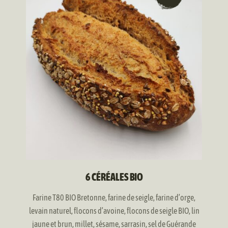
produit
de
a
prix :
plusieurs
3,00 €
variations.
à
Les
7,50 €
options
peuvent
être
choisies
sur
la
page
du
produit
6 CÉRÉALES BIO
Farine T80 BIO Bretonne, farine de seigle, farine d’orge,
levain naturel, flocons d’avoine, flocons de seigle BIO, lin
jaune et brun, millet, sésame, sarrasin, sel de Guérande