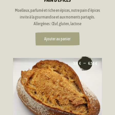
PAIN D’ÉPICES
Moelleux, parfumé et riche en épices, notre pain d’épices
invite à la gourmandise et aux moments partagés.
Allergènes : Œuf, gluten, lactose
Ajouter au panier
Ce
Plage
3,10
€
–
6,50
€
produit
de
a
prix :
plusieurs
3,10 €
variations.
à
Les
6,50 €
options
peuvent
être