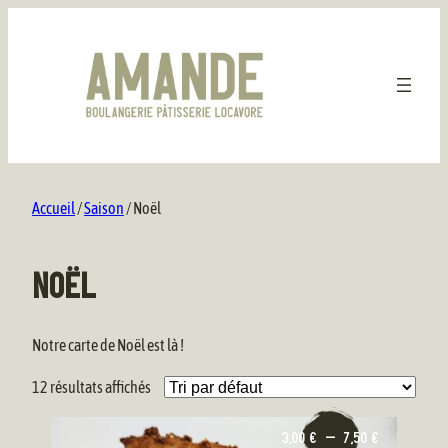
Aller
au
contenu
Accueil
/
Saison
/ Noël
NOËL
Notre carte de Noël est là !
12 résultats affichés
Ce
Plage
3,00
€
–
7,50
€