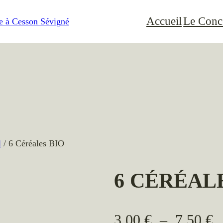
Accueil
Le Conc
l
/ 6 Céréales BIO
6 CÉRÉAL
P
3,00
€
–
7,50
€