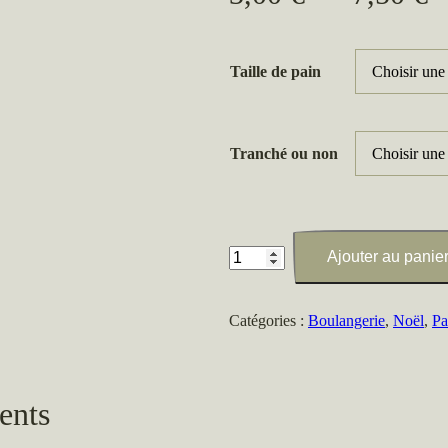
d
Taille de pain
p
3
Tranché ou non
à
7
quantité
Ajouter au panie
de
6
Catégories :
Boulangerie
,
Noël
,
Pa
Céréales
BIO
ents