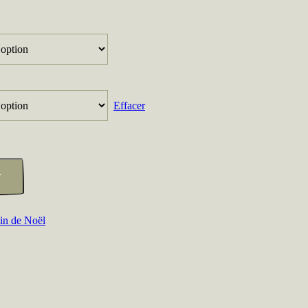
e
rix :
,00 €
Effacer
,50 €
r
in de Noël