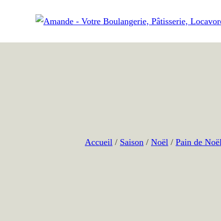
Aller
au
contenu
Accueil
/
Saison
/
Noël
/
Pain de Noë