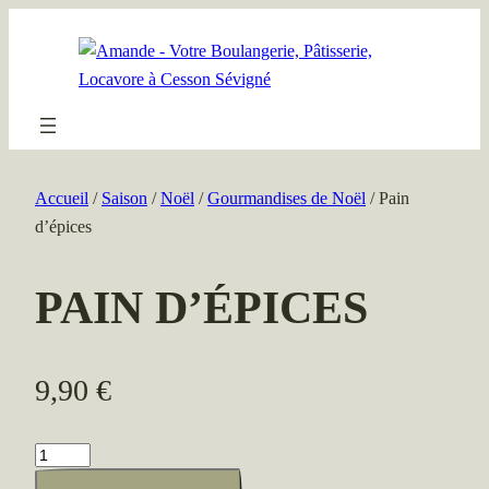
Aller
au
contenu
Accueil
/
Saison
/
Noël
/
Gourmandises de Noël
/ Pain
d’épices
PAIN D’ÉPICES
9,90
€
quantité
de