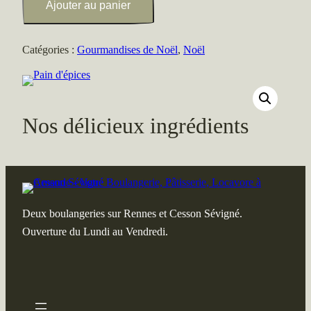
Ajouter au panier
Pain
d'épices
Catégories :
Gourmandises de Noël
,
Noël
Nos délicieux ingrédients
Deux boulangeries sur Rennes et Cesson Sévigné.
Ouverture du Lundi au Vendredi.