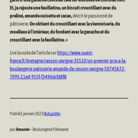
Et, je rajoute une feuilletine, un biscuit croustillant avec du
praliné, amande noisette et cacao,
décrit le passionné de
pâtisserie.
On obtient du croustillant avec la viennoiserie, du
moelleux à l’intérieur, du fondant avec la ganache et du
croustillant avec la feuilletine. »
Lire la suite de l’article sur
https://www.ouest-
france.fr/bretagne/cesson-sevigne-35510/un-premier-prix-a-la-
boulangerie-patisserie-amande-de-cesson-sevigne-50745b72-
7095-11ed-955f-f3496dcfd8f8
Publié
2 janvier 2023
|
Actualités
par
Amande
– Boulangerie Pâtisserie