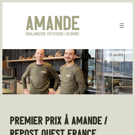
Aller
au
contenu
PREMIER PRIX À AMANDE /
REPOST OUEST FRANCE