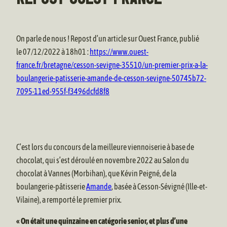
On parle de nous ! Repost d’un article sur Ouest France, publié
le 07/12/2022 à 18h01 :
https://www.ouest-
france.fr/bretagne/cesson-sevigne-35510/un-premier-prix-a-la-
boulangerie-patisserie-amande-de-cesson-sevigne-50745b72-
7095-11ed-955f-f3496dcfd8f8
C’est lors du concours de la meilleure viennoiserie à base de
chocolat, qui s’est déroulé en novembre 2022 au Salon du
chocolat à Vannes (Morbihan), que Kévin Peigné, de la
boulangerie-pâtisserie
Amande
, basée à Cesson-Sévigné (Ille-et-
Vilaine), a remporté le premier prix.
« On était une quinzaine en catégorie senior, et plus d’une