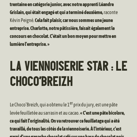
trentaine en catégorie junior, avec notre apprenti Léandre
Grislain, qui était engagé et qui a terminé deuxième,
raconte
Kévin Peigné.
Cela fait plaisir, car nous sommes une jeune
entreprise. Charlotte, notre pâtissière, faisait également le
concours en chocolat. C’était un bon moyen pour mettre en
lumière l’entreprise. »
LA VIENNOISERIE STAR : LE
CHOCO’BREIZH
er
Le Choco’Breizh, qui a obtenu le 1
prix du jury, est une pâte
levée feuilletée au sarrasin et au cacao.
« C’est une pâte bicolore,
ce qui fait l’originalité. On va retrouver ce feuilletage qui a été
travaillé, de tous les côtés de la viennoiserie. À l’intérieur, c’est
garni d’une ganache chocolat café sur une base de chocolat noir.