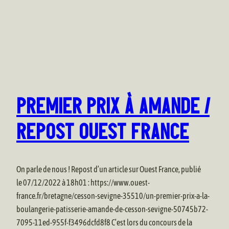
PREMIER PRIX À AMANDE /
REPOST OUEST FRANCE
On parle de nous ! Repost d’un article sur Ouest France, publié
le 07/12/2022 à 18h01 : https://www.ouest-
france.fr/bretagne/cesson-sevigne-35510/un-premier-prix-a-la-
boulangerie-patisserie-amande-de-cesson-sevigne-50745b72-
7095-11ed-955f-f3496dcfd8f8 C’est lors du concours de la