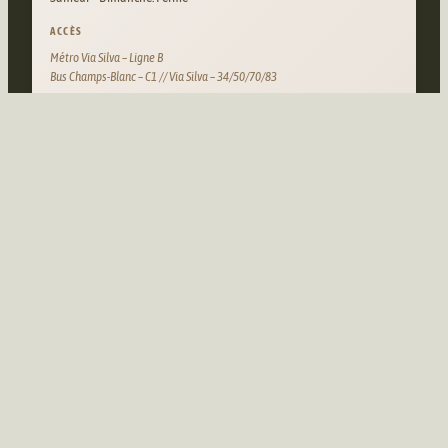
ACCÈS
Métro Via Silva – Ligne B
Bus Champs-Blanc – C1 // Via Silva – 34/50/70/83
AMANDE BD VITRÉ
ADRESSE
141 Bd de Vitré, 35700 Rennes
HORAIRES
Lundi – Vendredi: 07:30–19:30
Samedi – Dimanche: Fermé
ACCÈS