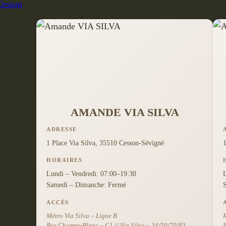
AMANDE VIA SILVA
ADRESSE
1 Place Via Silva, 35510 Cesson-Sévigné
HORAIRES
Lundi – Vendredi: 07:00–19:30
Samedi – Dimanche: Fermé
ACCÈS
Métro Via Silva – Ligne B
M
Bus Champs-Blanc – C1 // Via Silva – 34/50/70/83
B