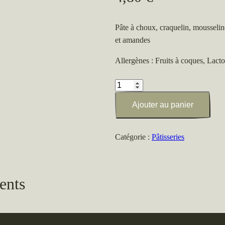
Pâte à choux, craquelin, mousseline 
et amandes
Allergènes : Fruits à coques, Lact
quantité
de
Ajouter au panier
Eclair
vanille
Catégorie :
Pâtisseries
ents