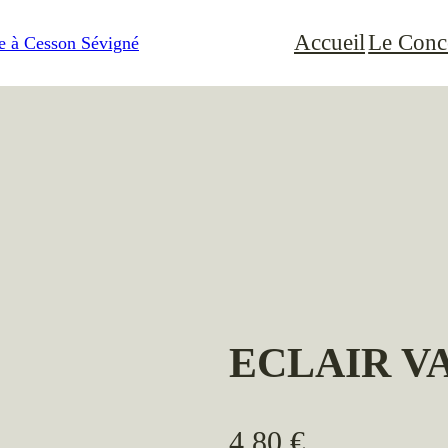
Accueil
Le Conc
ECLAIR V
4,80
€