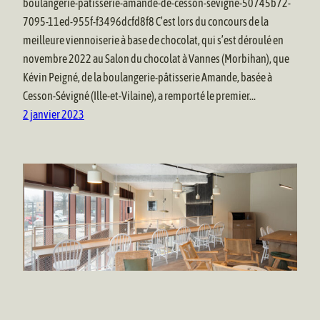
boulangerie-patisserie-amande-de-cesson-sevigne-50745b72-
7095-11ed-955f-f3496dcfd8f8 C’est lors du concours de la
meilleure viennoiserie à base de chocolat, qui s’est déroulé en
novembre 2022 au Salon du chocolat à Vannes (Morbihan), que
Kévin Peigné, de la boulangerie-pâtisserie Amande, basée à
Cesson-Sévigné (Ille-et-Vilaine), a remporté le premier…
2 janvier 2023