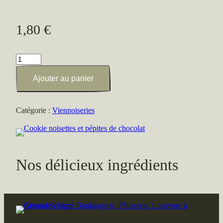
1,80
€
quantité
de
Ajouter au panier
Cookie
noisettes
et
Catégorie :
Viennoiseries
pépites
de
chocolat
Nos délicieux ingrédients