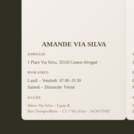
AMANDE VIA SILVA
ADRESSE
1 Place Via Silva, 35510 Cesson-Sévigné
HORAIRES
Lundi – Vendredi: 07:00–19:30
Samedi – Dimanche: Fermé
ACCÈS
Métro Via Silva – Ligne B
M
Bus Champs-Blanc – C1 // Via Silva – 34/50/70/83
B