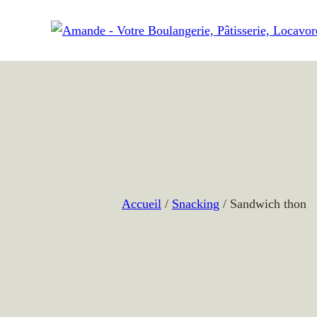
Aller
au
contenu
Accueil
/
Snacking
/ Sandwich thon