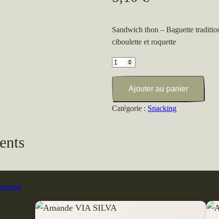
Sandwich thon – Baguette tradition 
ciboulette et roquette
quantité
de
Sandwich
Ajouter au panier
thon
Catégorie :
Snacking
ents