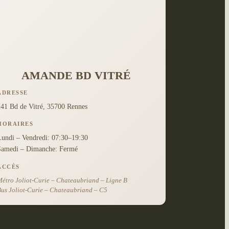
AMANDE BD VITRÉ
ADRESSE
141 Bd de Vitré, 35700 Rennes
HORAIRES
Lundi – Vendredi: 07:30–19:30
Samedi – Dimanche: Fermé
ACCÈS
étro Joliot-Curie – Chateaubriand – Ligne B
us Joliot-Curie – Chateaubriand – C5