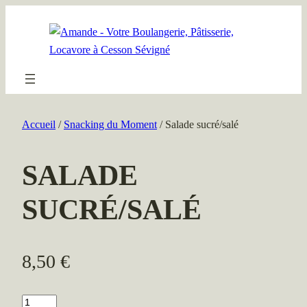
Aller
au
contenu
Accueil
/
Snacking du Moment
/ Salade sucré/salé
SALADE
SUCRÉ/SALÉ
8,50
€
quantité