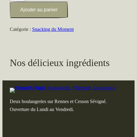
de
Ajouter au panier
Salade
sucré/salé
Catégorie :
Snacking du Moment
Nos délicieux ingrédients
Deux boulangeries sur Rennes et Cesson Sévigné.
Ouverture du Lundi au Vendredi.