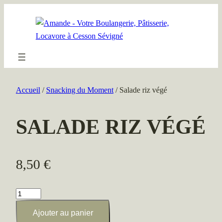
Aller
au
contenu
Accueil
/
Snacking du Moment
/ Salade riz végé
SALADE RIZ VÉGÉ
8,50
€
quantité
de
Ajouter au panier
Salade