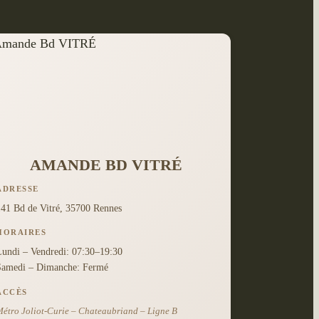
AMANDE BD VITRÉ
ADRESSE
141 Bd de Vitré, 35700 Rennes
HORAIRES
Lundi – Vendredi: 07:30–19:30
Samedi – Dimanche: Fermé
ACCÈS
étro Joliot-Curie – Chateaubriand – Ligne B