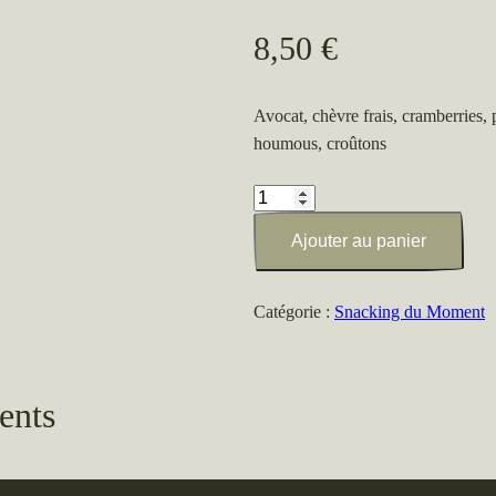
8,50
€
Avocat, chèvre frais, cramberries, 
houmous, croûtons
quantité
de
Ajouter au panier
Salade
de
patate
Catégorie :
Snacking du Moment
douce
ents