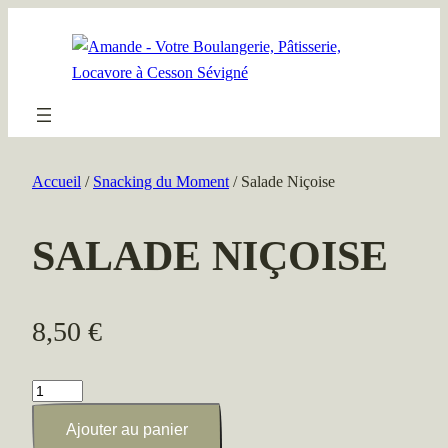
Aller
au
contenu
Accueil
/
Snacking du Moment
/ Salade Niçoise
SALADE NIÇOISE
8,50
€
quantité
de
Ajouter au panier
Salade