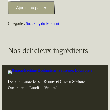
de
Ajouter au panier
Salade
d'endives
Catégorie :
Snacking du Moment
Nos délicieux ingrédients
Deux boulangeries sur Rennes et Cesson Sévigné.
Ouverture du Lundi au Vendredi.