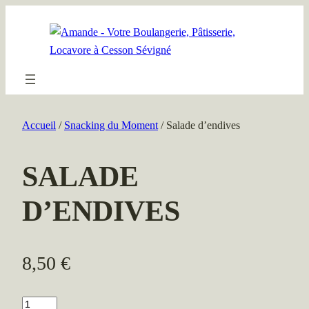
Aller
au
contenu
Accueil
/
Snacking du Moment
/ Salade d’endives
SALADE
D’ENDIVES
8,50
€
quantité