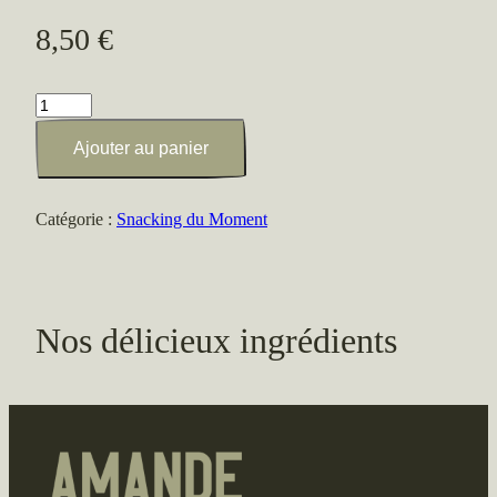
8,50
€
quantité
de
Ajouter au panier
Salade
au
fromage
Catégorie :
Snacking du Moment
de
chèvre
Nos délicieux ingrédients