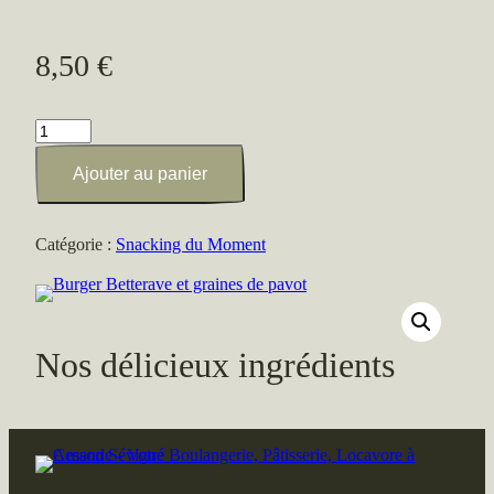
8,50
€
quantité
de
Ajouter au panier
Burger
Betterave
et
Catégorie :
Snacking du Moment
graines
de
pavot
Nos délicieux ingrédients