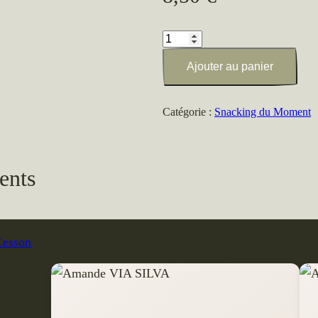
quantité
de
Ajouter au panier
Buddah
bowl
Catégorie :
Snacking du Moment
ents