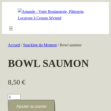
Aller
au
contenu
Accueil
/
Snacking du Moment
/ Bowl saumon
BOWL SAUMON
8,50
€
quantité
de
Ajouter au panier
Bowl