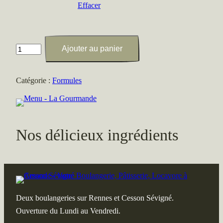
Effacer
quantité
Ajouter au panier
de
Menu
Catégorie :
Formules
–
La
Gourmande
Nos délicieux ingrédients
Deux boulangeries sur Rennes et Cesson Sévigné.
Ouverture du Lundi au Vendredi.