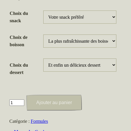
Choix du
snack
Choix de
boisson
Choix du
dessert
quantité
Ajouter au panier
de
Menu
Catégorie :
Formules
–