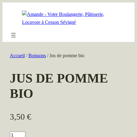
Aller
au
contenu
Accueil
/
Boissons
/ Jus de pomme bio
JUS DE POMME
BIO
3,50
€
quantité