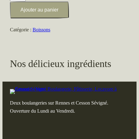
de
Ajouter au panier
Jus
de
pomme
Catégorie :
Boissons
bio
Nos délicieux ingrédients
Deux boulangeries sur Rennes et Cesson Sévigné.
Ouverture du Lundi au Vendredi.